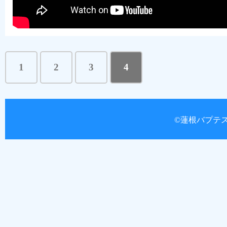
1
2
3
4
©蓮根バプテスト教会 